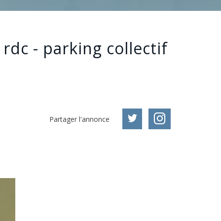
dc - parking collectif
Partager l'annonce
900 €
CC*