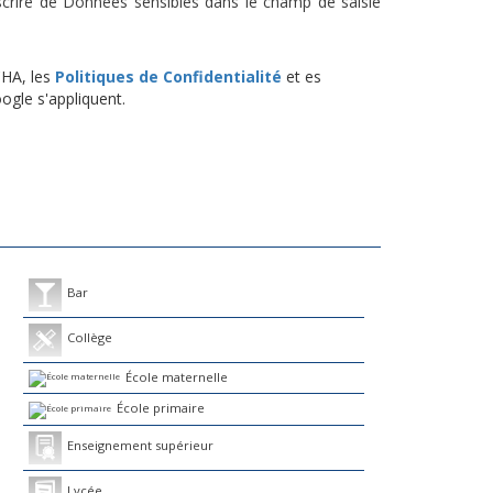
scrire de Données sensibles dans le champ de saisie
CHA, les
Politiques de Confidentialité
et es
gle s'appliquent.
Bar
Collège
École maternelle
École primaire
Enseignement supérieur
Lycée