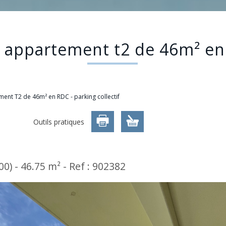
- appartement t2 de 46m² en r
ent T2 de 46m² en RDC - parking collectif
Outils pratiques
0) - 46.75 m² -
Ref : 902382