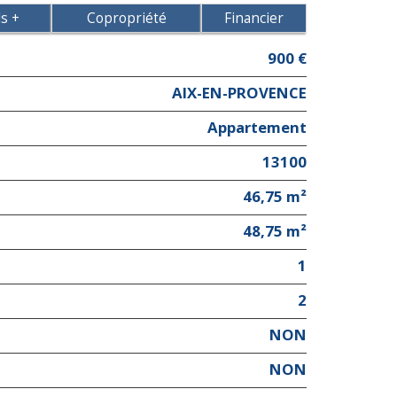
ls +
Copropriété
Financier
900 €
AIX-EN-PROVENCE
Appartement
13100
46,75 m²
48,75 m²
1
2
NON
NON