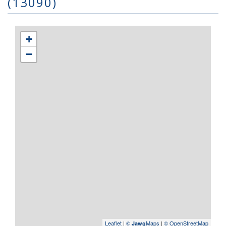
(13090)
+
−
Leaflet
|
©
Maps
|
© OpenStreetMap
Jawg