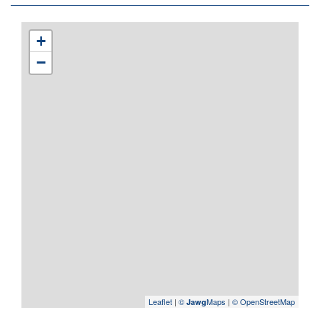
+
−
Leaflet
|
©
Maps
|
© OpenStreetMap
Jawg