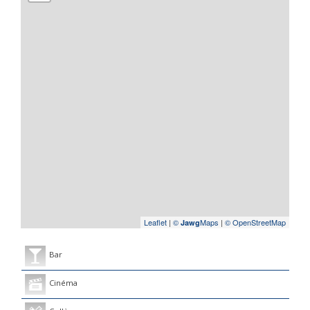
Leaflet
|
©
Maps
|
© OpenStreetMap
Jawg
Bar
Cinéma