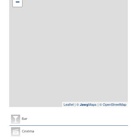
−
Leaflet
|
©
Maps
|
© OpenStreetMap
Jawg
Bar
Cinéma