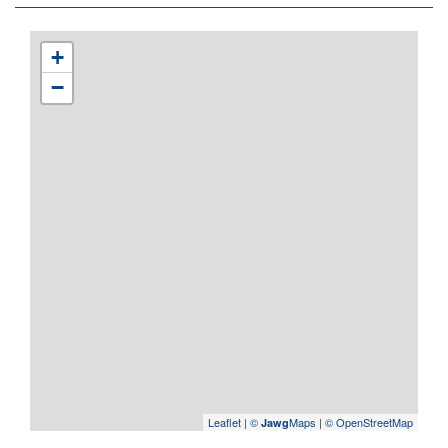
+
−
Leaflet
|
©
Maps
|
© OpenStreetMap
Jawg