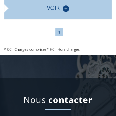
VOIR
1
* CC : Charges comprises
* HC : Hors charges
Nous
contacter