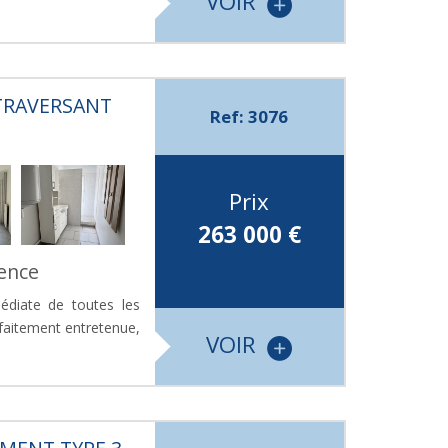
VOIR
 TRAVERSANT
Ref: 3076
Prix
263 000
€
vence
édiate de toutes les
faitement entretenue,
VOIR