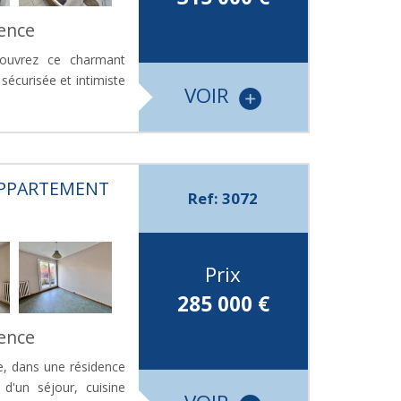
vence
écouvrez ce charmant
sécurisée et intimiste
VOIR
 APPARTEMENT
Ref: 3072
Prix
285 000
€
vence
ue, dans une résidence
'un séjour, cuisine