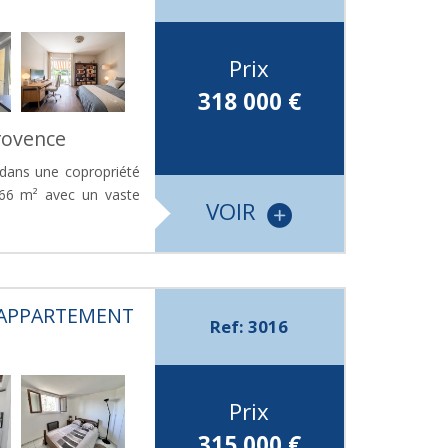
Prix
318 000
€
rovence
 dans une copropriété
.66 m² avec un vaste
VOIR
E APPARTEMENT
Ref: 3016
Prix
315 000
€