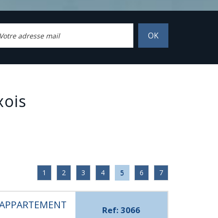
OK
xois
1
2
3
4
5
6
7
, APPARTEMENT
Ref: 3066