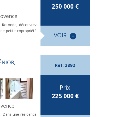
250 000
€
rovence
la Rotonde, découvrez
ne petite copropriété
VOIR
ÉNIOR,
Ref: 2892
Prix
225 000
€
ovence
e". Dans une résidence