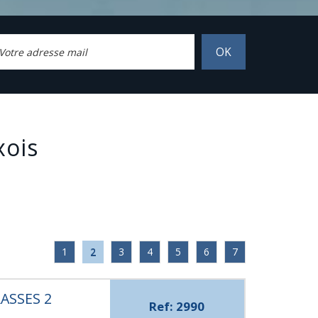
OK
xois
1
2
3
4
5
6
7
ASSES 2
Ref: 2990