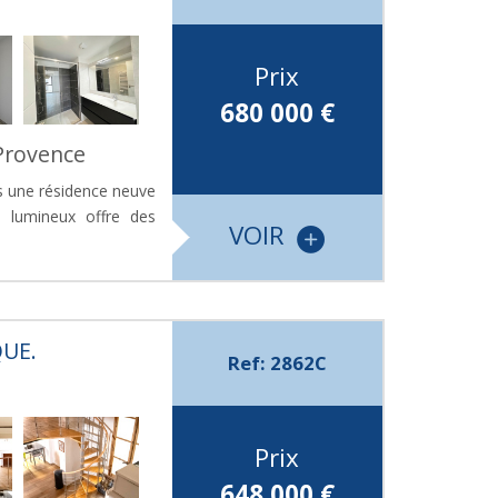
Prix
680 000
€
-Provence
s une résidence neuve
 lumineux offre des
VOIR
QUE.
Ref: 2862C
Prix
648 000
€