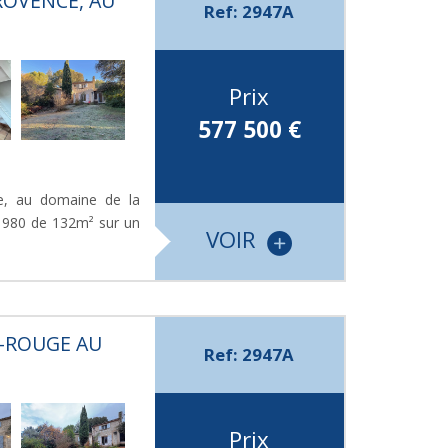
ROVENCE, AU
Ref: 2947A
Prix
577 500
€
e, au domaine de la
 1980 de 132m² sur un
VOIR
E-ROUGE AU
Ref: 2947A
Prix