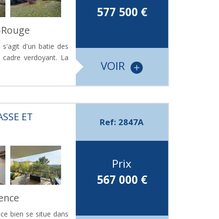
577 500
€
e-Rouge
 s'agit d'un batie des
cadre verdoyant. La
VOIR
ASSE ET
Ref: 2847A
Prix
567 000
€
vence
ce bien se situe dans