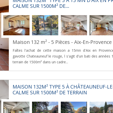
MAISON 132M² TYPE 5 À 15 MN D'AIX EN P
CALME SUR 1500M² DE...
Maison 132 m² - 5 Pièces - Aix-En-Provence
Faîtes l'achat de cette maison a 15mn d'Aix en Provenc
gavotte Chateauneuf le rouge, l s'agit d'un bati des années
terrain de 1500m² dans un cadre...
MAISON 132M² TYPE 5 À CHÂTEAUNEUF-L
CALME SUR 1500M² DE TERRAIN