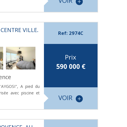
VOIR
 CENTRE VILLE.
Ref: 2974C
Prix
590 000
€
vence
'AYGOSI", A pied du
isée avec piscine et
VOIR