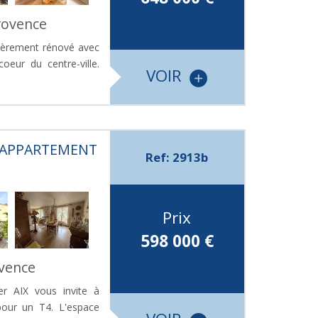
rovence
ièrement rénové avec
oeur du centre-ville.
VOIR
, APPARTEMENT
Ref: 2913b
Prix
598 000
€
ovence
er AIX vous invite à
pour un T4. L'espace